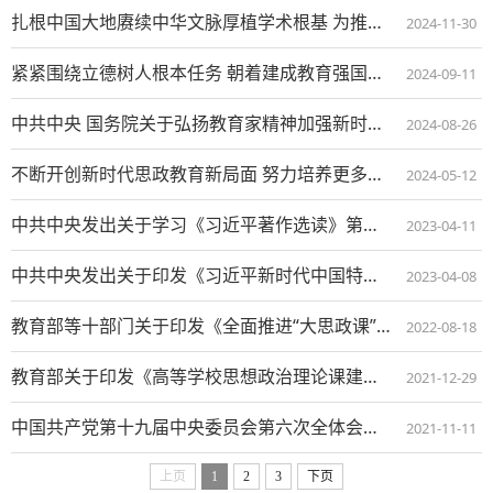
扎根中国大地赓续中华文脉厚植学术根基 为推进马克思主义中国化时代化作出更大贡献
2024-11-30
紧紧围绕立德树人根本任务 朝着建成教育强国战略目标扎实迈进
2024-09-11
中共中央 国务院关于弘扬教育家精神加强新时代高素质专业化教师队伍建设的意见
2024-08-26
不断开创新时代思政教育新局面 努力培养更多让党放心爱国奉献担当民族复兴重任的时代新人
2024-05-12
中共中央发出关于学习《习近平著作选读》第一卷、第二卷的通知
2023-04-11
中共中央发出关于印发《习近平新时代中国特色社会主义思想学习纲要（2023年版）》的通知
2023-04-08
教育部等十部门关于印发《全面推进“大思政课”建设的工作方案》的通知
2022-08-18
教育部关于印发《高等学校思想政治理论课建设标准（2021年本）》的通知
2021-12-29
中国共产党第十九届中央委员会第六次全体会议公报
2021-11-11
上页
1
2
3
下页